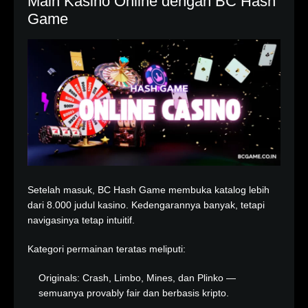
Main Kasino Online dengan BC Hash
Game
Setelah masuk, BC Hash Game membuka katalog lebih
dari 8.000 judul kasino. Kedengarannya banyak, tetapi
navigasinya tetap intuitif.
Kategori permainan teratas meliputi:
Originals: Crash, Limbo, Mines, dan Plinko —
semuanya provably fair dan berbasis kripto.