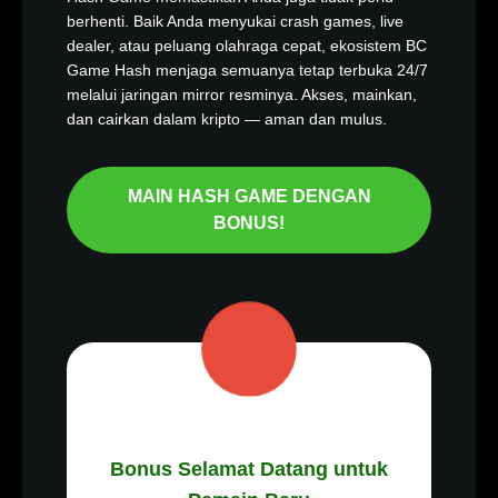
berhenti. Baik Anda menyukai crash games, live
dealer, atau peluang olahraga cepat, ekosistem BC
Game Hash menjaga semuanya tetap terbuka 24/7
melalui jaringan mirror resminya. Akses, mainkan,
dan cairkan dalam kripto — aman dan mulus.
MAIN HASH GAME DENGAN
BONUS!
Bonus Selamat Datang untuk