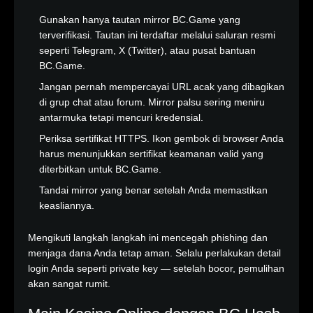
Gunakan hanya tautan mirror BC.Game yang
terverifikasi. Tautan ini terdaftar melalui saluran resmi
seperti Telegram, X (Twitter), atau pusat bantuan
BC.Game.
Jangan pernah mempercayai URL acak yang dibagikan
di grup chat atau forum. Mirror palsu sering meniru
antarmuka tetapi mencuri kredensial.
Periksa sertifikat HTTPS. Ikon gembok di browser Anda
harus menunjukkan sertifikat keamanan valid yang
diterbitkan untuk BC.Game.
Tandai mirror yang benar setelah Anda memastikan
keasliannya.
Mengikuti langkah langkah ini mencegah phishing dan
menjaga dana Anda tetap aman. Selalu perlakukan detail
login Anda seperti private key — setelah bocor, pemulihan
akan sangat rumit.