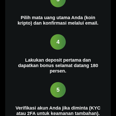
Pilih mata uang utama Anda (koin
kripto) dan konfirmasi melalui email.
4
Lakukan deposit pertama dan
dapatkan bonus selamat datang 180
persen.
5
Verifikasi akun Anda jika diminta (KYC
atau 2FA untuk keamanan tambahan).