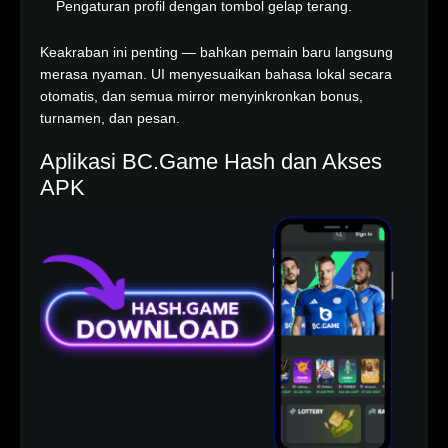
Pengaturan profil dengan tombol gelap terang.
Keakraban ini penting — bahkan pemain baru langsung
merasa nyaman. UI menyesuaikan bahasa lokal secara
otomatis, dan semua mirror menyinkronkan bonus,
turnamen, dan pesan.
Aplikasi BC.Game Hash dan Akses
APK