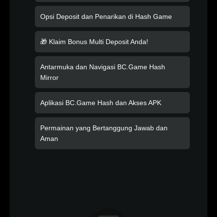
Opsi Deposit dan Penarikan di Hash Game
🎁 Klaim Bonus Multi Deposit Anda!
Antarmuka dan Navigasi BC.Game Hash
Mirror
Aplikasi BC.Game Hash dan Akses APK
Permainan yang Bertanggung Jawab dan
Aman