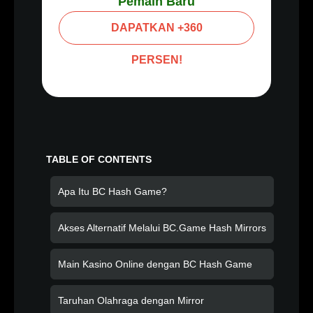
Pemain Baru
DAPATKAN +360
PERSEN!
TABLE OF CONTENTS
Apa Itu BC Hash Game?
Akses Alternatif Melalui BC.Game Hash Mirrors
Main Kasino Online dengan BC Hash Game
Taruhan Olahraga dengan Mirror