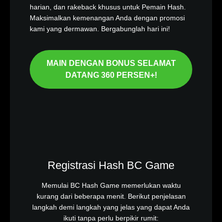
harian, dan rakeback khusus untuk Pemain Hash.
Maksimalkan kemenangan Anda dengan promosi
kami yang dermawan. Bergabunglah hari ini!
MAIN DENGAN BONUS SELAMAT
DATANG 360 PERSEN+!
Registrasi Hash BC Game
Memulai BC Hash Game memerlukan waktu
kurang dari beberapa menit. Berikut penjelasan
langkah demi langkah yang jelas yang dapat Anda
ikuti tanpa perlu berpikir rumit: