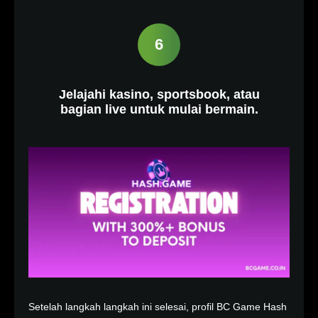
6
Jelajahi kasino, sportsbook, atau
bagian live untuk mulai bermain.
Setelah langkah langkah ini selesai, profil BC Game Hash