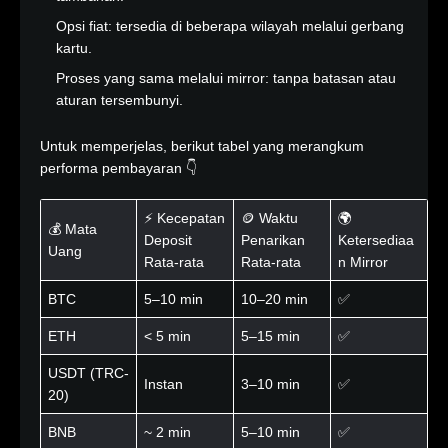
Opsi fiat: tersedia di beberapa wilayah melalui gerbang
kartu.
Proses yang sama melalui mirror: tanpa batasan atau
aturan tersembunyi.
Untuk memperjelas, berikut tabel yang merangkum
performa pembayaran 👇
⚡ Kecepatan
🪙 Waktu
🌍
💰 Mata
Deposit
Penarikan
Ketersediaa
Uang
Rata-rata
Rata-rata
n Mirror
BTC
5–10 min
10–20 min
✅
ETH
< 5 min
5–15 min
✅
USDT (TRC-
Instan
3–10 min
✅
20)
BNB
~ 2 min
5–10 min
✅