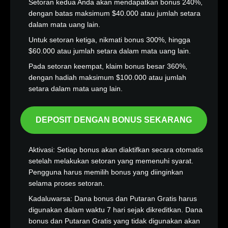
Setoran kedua Anda akan mendapatkan bonus 240%,
dengan batas maksimum $40.000 atau jumlah setara
dalam mata uang lain.
Untuk setoran ketiga, nikmati bonus 300%, hingga
$60.000 atau jumlah setara dalam mata uang lain.
Pada setoran keempat, klaim bonus besar 360%,
dengan hadiah maksimum $100.000 atau jumlah
setara dalam mata uang lain.
DEPOSIT DENGAN BONUS SEKARANG
Aktivasi: Setiap bonus akan diaktifkan secara otomatis
setelah melakukan setoran yang memenuhi syarat.
Pengguna harus memilih bonus yang diinginkan
selama proses setoran.
Kadaluwarsa: Dana bonus dan Putaran Gratis harus
digunakan dalam waktu 7 hari sejak dikreditkan. Dana
bonus dan Putaran Gratis yang tidak digunakan akan