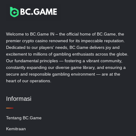
Welcome to BC.Game IN – the official home of BC.Game, the
premier crypto casino renowned for its impeccable reputation.
Dedicated to our players' needs, BC.Game delivers joy and
excitement to millions of gambling enthusiasts across the globe.
Our fundamental principles — fostering a vibrant community,
constantly expanding our diverse game library, and ensuring a
secure and responsible gambling environment — are at the
heart of our operations.
Informasi
Tentang BC.Game
Kemitraan