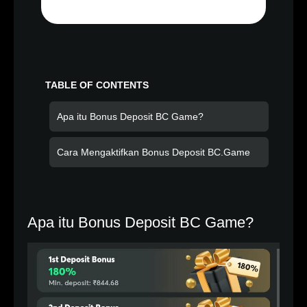
TABLE OF CONTENTS
Apa itu Bonus Deposit BC Game?
Cara Mengaktifkan Bonus Deposit BC.Game
Apa itu Bonus Deposit BC Game?