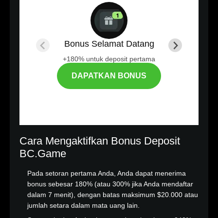
Bonus D
Bonus Selamat Datang
Bonus untuk 4 de
+180% untuk deposit pertama
dari 180% h
DAPATKAN BONUS
DAPATKA
Cara Mengaktifkan Bonus Deposit
BC.Game
Pada setoran pertama Anda, Anda dapat menerima
bonus sebesar 180% (atau 300% jika Anda mendaftar
dalam 7 menit), dengan batas maksimum $20.000 atau
jumlah setara dalam mata uang lain.