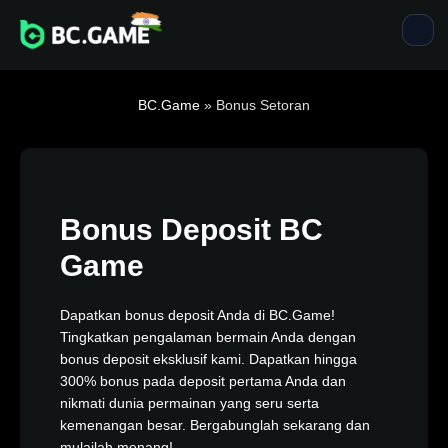
BC.Game
»
Bonus Setoran
Bonus Deposit BC
Game
Dapatkan bonus deposit Anda di BC.Game!
Tingkatkan pengalaman bermain Anda dengan
bonus deposit eksklusif kami. Dapatkan hingga
300% bonus pada deposit pertama Anda dan
nikmati dunia permainan yang seru serta
kemenangan besar. Bergabunglah sekarang dan
mulailah menang!