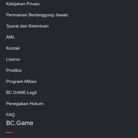
Kebijakan Privasi
Permainan Bertanggung Jawab
Syarat dan Ketentuan
AML
Kontak
Lisensi
Prediksi
Program Afiliasi
BC.GAME Legit
Penegakan Hukum
FAQ
BC.Game