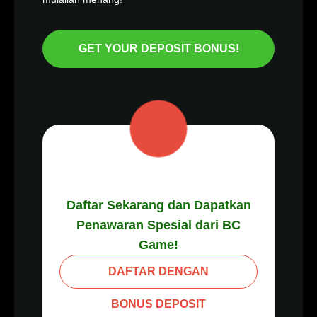
GET YOUR DEPOSIT BONUS!
Daftar Sekarang dan Dapatkan
Penawaran Spesial dari BC
Game!
DAFTAR DENGAN
BONUS DEPOSIT