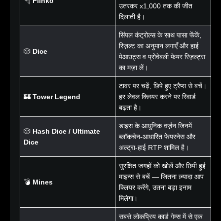
🪂
Plinko
उतरकर x1,000 तक की जीत
दिलाती है।
सिंपल कंट्रोल्स के साथ पासा फेंकें,
रिज़ल्ट का अनुमान लगाएँ और हाई
🎲
Dice
पेआउट्स व प्रोवेबली फेयर रिज़ल्ट्स
का मज़ा लें।
टावर पर चढ़ें, छिपे हुए ट्रैप्स से बचें।
🏰
Tower Legend
हर लेवल क्लियर करने पर रिवार्ड
बढ़ता है।
डाइस के आधुनिक वर्ज़न जिनमें
🎲
Hash Dice / Ultimate
ब्लॉकचेन-आधारित फेयरनेस और
Dice
अल्ट्रा-हाई RTP शामिल है।
सुरक्षित जगहों को खोलें और छिपी हुई
माइन्स से बचें — जितना ज़्यादा आप
💣
Mines
क्लियर करेंगे, उतना बड़ा इनाम
मिलेगा।
सबसे लोकप्रिय कार्ड गेम्स में से एक