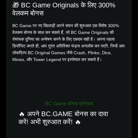
🎁 BC Game Originals के लिए 300%
वेलकम बोनस
BC Game पर नए खिलाड़ी अपने सफर की शुरुआत एक विशेष 300%
वेलकम बोनस के साथ कर सकते हैं, जो BC Game Originals की
रोमांचक दुनिया का अन्वेषण करने के लिए एकदम सही है। अपना पहला
डिपॉजिट करते ही, आप तुरंत अतिरिक्त फंड्स अनलॉक कर पाएंगे, जिन्हें आप
लोकप्रिय BC Original Games जैसे Crash, Plinko, Dice,
Mines, और Tower Legend पर इस्तेमाल कर सकते हैं।
BC Game बोनस प्रोग्राम
🔥 अपने BC.GAME बोनस का दावा
करें! अभी शुरुआत करें! 🔥