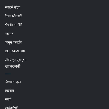
स्पोर्ट्स बेटिंग
नियम और शर्तें
गोपनीयता नीति
सहायता
कानून प्रवर्तन
BC.GAME वैध
एफिलिएट प्रोग्राम
जानकारी
जिम्मेदार जुआ
लाइसेंस
संपर्क
साझेदारियाँ