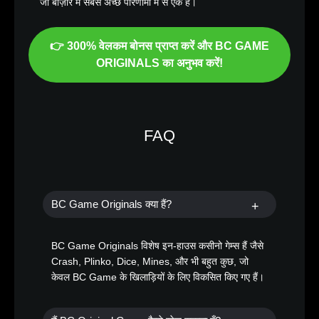
जो बाज़ार में सबसे अच्छे परिणामों में से एक है।
👉
300% वेलकम बोनस प्राप्त करें और BC GAME
ORIGINALS का अनुभव करें!
FAQ
BC Game Originals क्या हैं?
BC Game Originals विशेष इन-हाउस कसीनो गेम्स हैं जैसे
Crash, Plinko, Dice, Mines, और भी बहुत कुछ, जो
केवल BC Game के खिलाड़ियों के लिए विकसित किए गए हैं।